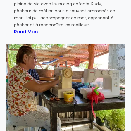
pleine de vie avec leurs cinq enfants. Rudy,
pêcheur de métier, nous a souvent emmenés en
mer. J’ai pu l’accompagner en mer, apprenant à
pêcher et à reconnaître les meilleurs…
Read More
:
S
é
j
o
u
r
à
B
i
l
i
r
a