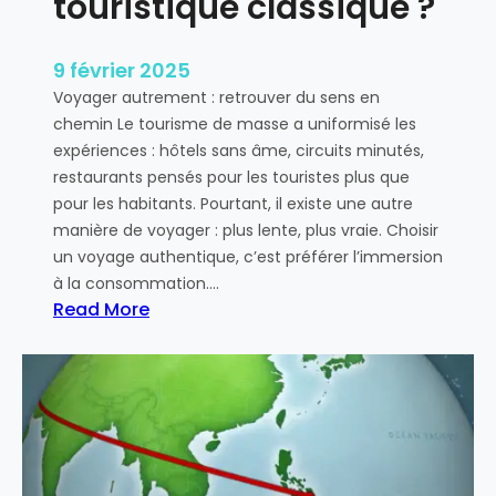
touristique classique ?
i
t
a
9 février 2025
i
Voyager autrement : retrouver du sens en
r
chemin Le tourisme de masse a uniformisé les
e
expériences : hôtels sans âme, circuits minutés,
restaurants pensés pour les touristes plus que
pour les habitants. Pourtant, il existe une autre
manière de voyager : plus lente, plus vraie. Choisir
un voyage authentique, c’est préférer l’immersion
à la consommation.…
Read More
:
P
o
u
r
q
u