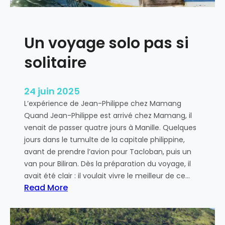
m
e
r
Un voyage solo pas si
e
s
solitaire
p
o
n
24 juin 2025
s
L’expérience de Jean-Philippe chez Mamang
a
Quand Jean-Philippe est arrivé chez Mamang, il
b
venait de passer quatre jours à Manille. Quelques
l
jours dans le tumulte de la capitale philippine,
e
avant de prendre l’avion pour Tacloban, puis un
e
van pour Biliran. Dès la préparation du voyage, il
t
avait été clair : il voulait vivre le meilleur de ce…
h
Read More
u
:
m
U
a
n