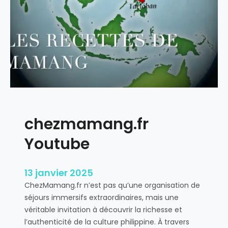
o
i
c
h
o
i
s
i
r
chezmamang.fr
u
n
Youtube
v
o
y
13 janvier 2025
a
ChezMamang.fr n’est pas qu’une organisation de
g
séjours immersifs extraordinaires, mais une
e
véritable invitation à découvrir la richesse et
a
l’authenticité de la culture philippine. À travers