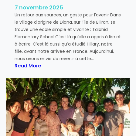
7 novembre 2025
Un retour aux sources, un geste pour l’avenir Dans
le village d’origine de Diana, sur l’île de Biliran, se
trouve une école simple et vivante : Talahid
Elementary School.C’est là qu’elle a appris à lire et
à écrire. C’est là aussi qu’a étudié Hillary, notre
fille, avant notre arrivée en France. Aujourd’hui,
nous avons envie de revenir à cette…
Read More
:
D
e
s
c
a
h
i
e