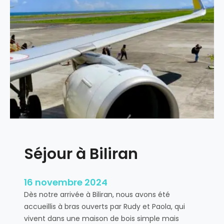
r
c
q
l
u
a
o
s
i
s
B
i
i
q
l
u
i
e
r
?
a
n
Séjour à Biliran
?
16 novembre 2024
Dès notre arrivée à Biliran, nous avons été
accueillis à bras ouverts par Rudy et Paola, qui
vivent dans une maison de bois simple mais