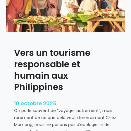
r
s
p
o
u
r
T
Vers un tourisme
a
l
responsable et
a
h
humain aux
i
Philippines
d
10 octobre 2025
On parle souvent de “voyager autrement”, mais
rarement de ce que cela veut dire vraiment.Chez
Mamang, nous ne parlons pas d’écologie, ni de