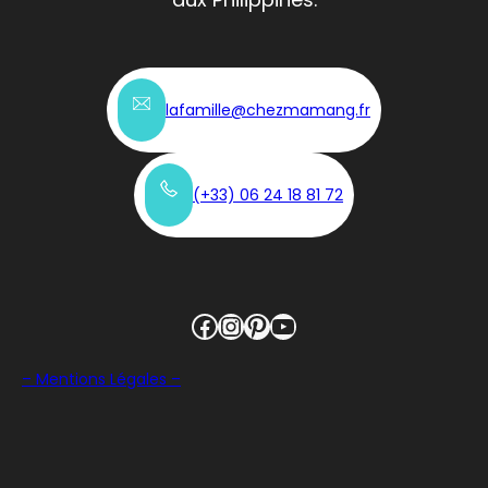
lafamille@chezmamang.fr
(+33)
0
6 24 18 81 72
Facebook
Instagram
Pinterest
YouTube
– Mentions Légales –