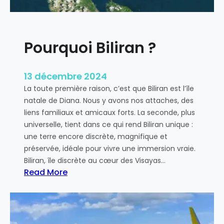
u
r
n
Y
s
o
Pourquoi Biliran ?
é
u
j
t
o
u
13 décembre 2024
u
b
La toute première raison, c’est que Biliran est l’île
r
e
natale de Diana. Nous y avons nos attaches, des
t
liens familiaux et amicaux forts. La seconde, plus
o
universelle, tient dans ce qui rend Biliran unique :
u
une terre encore discrète, magnifique et
r
préservée, idéale pour vivre une immersion vraie.
i
Biliran, île discrète au cœur des Visayas…
s
Read More
t
:
i
P
q
o
u
u
e