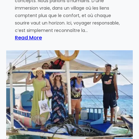
concepts. Nous parlons d’humains. D’une
immersion vraie, dans un village où les liens
comptent plus que le confort, et où chaque
sourire vaut un horizon. Ici, voyager responsable,
c’est simplement reconnaître la…
Read More
:
V
e
r
s
u
n
t
o
u
r
i
s