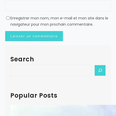
Enregistrer mon nom, mon e-mail et mon site dans le
navigateur pour mon prochain commentaire.
Search
S
e
a
r
c
Popular Posts
h